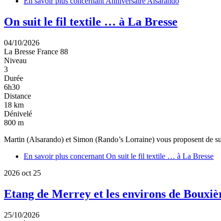
En savoir plus
concernant Anniversaire Alsarando
On suit le fil textile … à La Bresse
04/10/2026
La Bresse
France
88
Niveau
3
Durée
6h30
Distance
18 km
Dénivelé
800 m
Martin (Alsarando) et Simon (Rando’s Lorraine) vous proposent de suiv
En savoir plus
concernant On suit le fil textile … à La Bresse
2026
oct
25
Etang de Merrey et les environs de Bouxi
25/10/2026