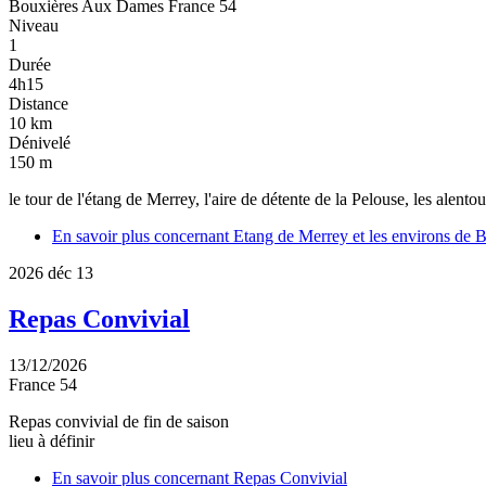
Bouxières Aux Dames
France
54
Niveau
1
Durée
4h15
Distance
10 km
Dénivelé
150 m
le tour de l'étang de Merrey, l'aire de détente de la Pelouse, les ale
En savoir plus
concernant Etang de Merrey et les environs de
2026
déc
13
Repas Convivial
13/12/2026
France
54
Repas convivial de fin de saison
lieu à définir
En savoir plus
concernant Repas Convivial