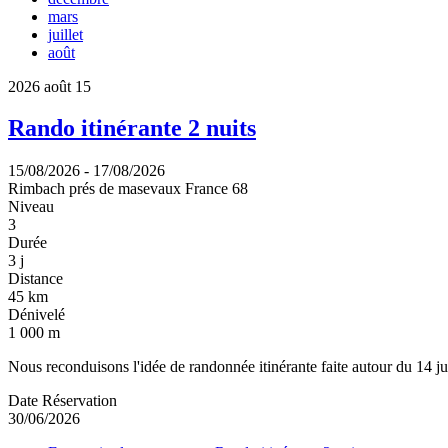
mars
juillet
août
2026
août
15
Rando itinérante 2 nuits
15/08/2026
-
17/08/2026
Rimbach prés de masevaux
France
68
Niveau
3
Durée
3 j
Distance
45 km
Dénivelé
1 000 m
Nous reconduisons l'idée de randonnée itinérante faite autour du 14 jui
Date Réservation
30/06/2026