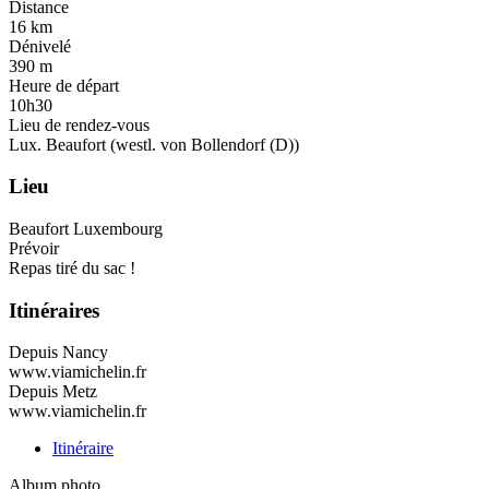
Distance
16 km
Dénivelé
390 m
Heure de départ
10h30
Lieu de rendez-vous
Lux. Beaufort (westl. von Bollendorf (D))
Lieu
Beaufort
Luxembourg
Prévoir
Repas tiré du sac !
Itinéraires
Depuis
Nancy
www.viamichelin.fr
Depuis
Metz
www.viamichelin.fr
Itinéraire
Album photo