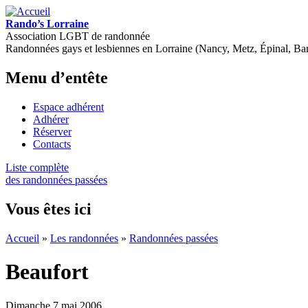
Rando’s Lorraine
Association LGBT de randonnée
Randonnées gays et lesbiennes en Lorraine (Nancy, Metz, Épinal, B
Menu d’entête
Espace adhérent
Adhérer
Réserver
Contacts
Liste complète
des randonnées passées
Vous êtes ici
Accueil
»
Les randonnées
»
Randonnées passées
Beaufort
Dimanche 7 mai 2006